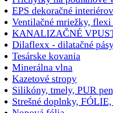
EPS dekoračné interiérov
Ventilačné mriežky, flexi
KANALIZAČNÉ VPUST
Dilaflexx - dilatačné pás
Tesárske kovania
Minerálna vlna
Kazetové stropy
Silikóny, tmely, PUR pe
Strešné doplnky, FÓLIE,
Nopová fólia