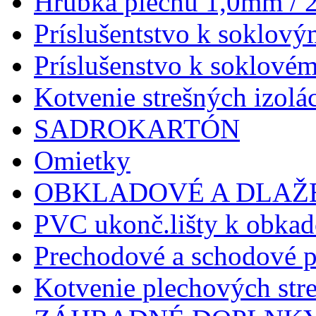
Hrúbka plechu 1,0mm / 
Príslušentstvo k soklový
Príslušenstvo k soklové
Kotvenie strešných izolác
SADROKARTÓN
Omietky
OBKLADOVÉ A DLAŽ
PVC ukonč.lišty k obkad
Prechodové a schodové p
Kotvenie plechových stre