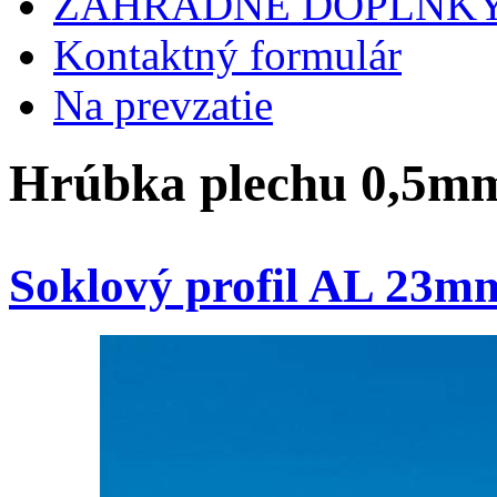
ZÁHRADNÉ DOPLNK
Kontaktný formulár
Na prevzatie
Hrúbka plechu 0,5mm
Soklový profil AL 23m