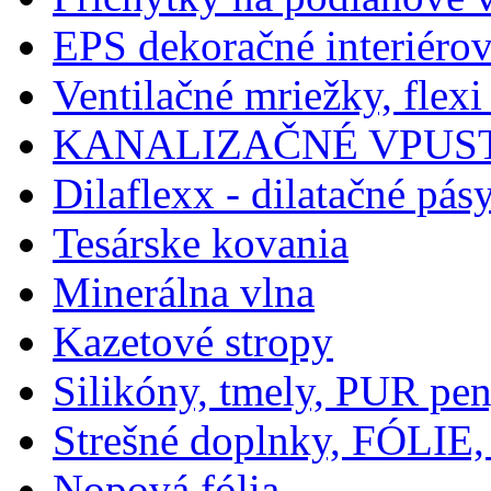
EPS dekoračné interiérov
Ventilačné mriežky, flexi
KANALIZAČNÉ VPUST
Dilaflexx - dilatačné pás
Tesárske kovania
Minerálna vlna
Kazetové stropy
Silikóny, tmely, PUR pe
Strešné doplnky, FÓLIE,
Nopová fólia