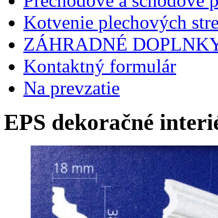
Prechodové a schodové p
Kotvenie plechových stre
ZÁHRADNÉ DOPLNK
Kontaktný formulár
Na prevzatie
EPS dekoračné interié