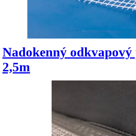
Nadokenný odkvapový p
2,5m