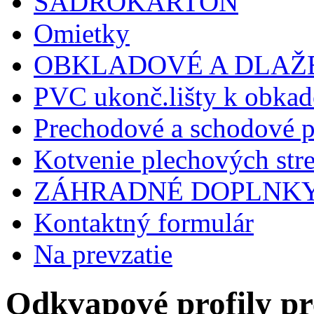
SADROKARTÓN
Omietky
OBKLADOVÉ A DLAŽ
PVC ukonč.lišty k obkad
Prechodové a schodové p
Kotvenie plechových stre
ZÁHRADNÉ DOPLNK
Kontaktný formulár
Na prevzatie
Odkvapové profily pr