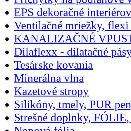
EPS dekoračné interiérov
Ventilačné mriežky, flexi
KANALIZAČNÉ VPUST
Dilaflexx - dilatačné pás
Tesárske kovania
Minerálna vlna
Kazetové stropy
Silikóny, tmely, PUR pe
Strešné doplnky, FÓLIE,
Nopová fólia