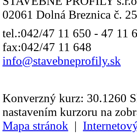
STAVEBNÉ PROFILY s.r.o
02061 Dolná Breznica č. 25
tel.:042/47 11 650 - 47 11 
fax:042/47 11 648
info@
stavebneprofily.sk
Konverzný kurz: 30.1260 Sk
nastavením kurzoru na zob
Mapa stránok
|
Internetov