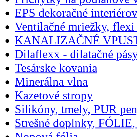
EPS dekoračné interiérov
Ventilačné mriežky, flexi
KANALIZAČNÉ VPUST
Dilaflexx - dilatačné pás
Tesárske kovania
Minerálna vlna
Kazetové stropy
Silikóny, tmely, PUR pe
Strešné doplnky, FÓLIE,
Nopová fólia