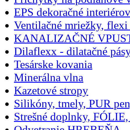
EPS dekoračné interiérov
Ventilačné mriežky, flexi
KANALIZAČNÉ VPUST
Dilaflexx - dilatačné pás
Tesárske kovania
Minerálna vlna
Kazetové stropy
Silikóny, tmely, PUR pe
Strešné doplnky, FÓLIE,
Odvetranie HREBEŇA