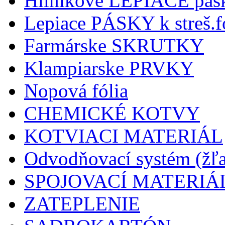
Hliníkové LEPIACE pás
Lepiace PÁSKY k streš.f
Farmárske SKRUTKY
Klampiarske PRVKY
Nopová fólia
CHEMICKÉ KOTVY
KOTVIACI MATERIÁL
Odvodňovací systém (žľa
SPOJOVACÍ MATERIÁ
ZATEPLENIE