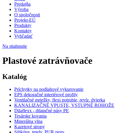
Predajňa
Výroba
O spoločnosti
Projekt-EÚ
Produkty
Kontakty
Vyhľadať
Na stiahnutie
Plastové zatrávňovače
Katalóg
Príchytky na podlahové vykurovanie
EPS dekoračné interiérové profily
Ventilačné mriežky, flexi potrubie, revíz. dvierka
KANALIZAČNÉ VPUSTE, VSTUPNÉ ROHOŽE
Dilaflexx - dilatačné pásy PE
Tesárske kovania
Minerálna vlna
Kazetové stropy
Silikóny, tmely, PUR peny