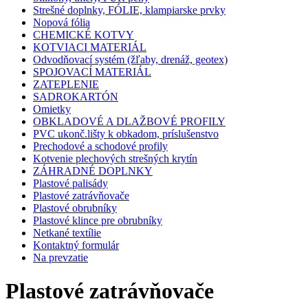
Strešné doplnky, FÓLIE, klampiarske prvky
Nopová fólia
CHEMICKÉ KOTVY
KOTVIACI MATERIÁL
Odvodňovací systém (žľaby, drenáž, geotex)
SPOJOVACÍ MATERIÁL
ZATEPLENIE
SADROKARTÓN
Omietky
OBKLADOVÉ A DLAŽBOVÉ PROFILY
PVC ukonč.lišty k obkadom, príslušenstvo
Prechodové a schodové profily
Kotvenie plechových strešných krytín
ZÁHRADNÉ DOPLNKY
Plastové palisády
Plastové zatrávňovače
Plastové obrubníky
Plastové klince pre obrubníky
Netkané textílie
Kontaktný formulár
Na prevzatie
Plastové zatrávňovače