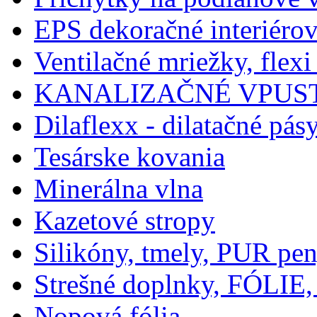
EPS dekoračné interiérov
Ventilačné mriežky, flexi
KANALIZAČNÉ VPUST
Dilaflexx - dilatačné pás
Tesárske kovania
Minerálna vlna
Kazetové stropy
Silikóny, tmely, PUR pe
Strešné doplnky, FÓLIE,
Nopová fólia