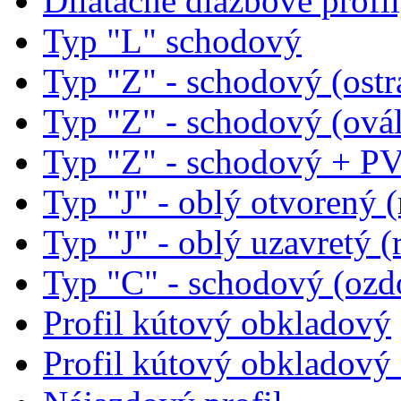
Dilatačné dlažbové profi
Typ "L" schodový
Typ "Z" - schodový (ostr
Typ "Z" - schodový (ová
Typ "Z" - schodový + PV
Typ "J" - oblý otvorený 
Typ "J" - oblý uzavretý 
Typ "C" - schodový (oz
Profil kútový obkladový
Profil kútový obkladov