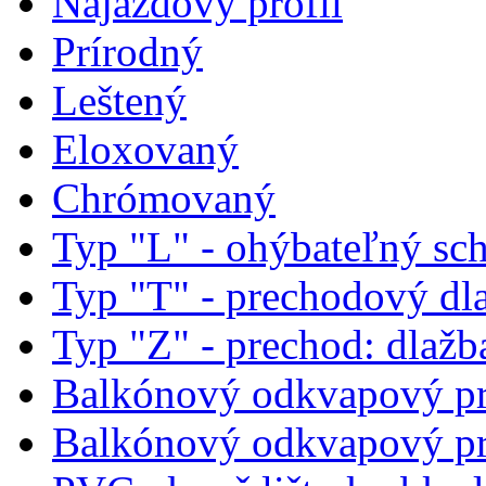
Nájazdový profil
Prírodný
Leštený
Eloxovaný
Chrómovaný
Typ "L" - ohýbateľný sc
Typ "T" - prechodový dl
Typ "Z" - prechod: dlažb
Balkónový odkvapový pr
Balkónový odkvapový pr