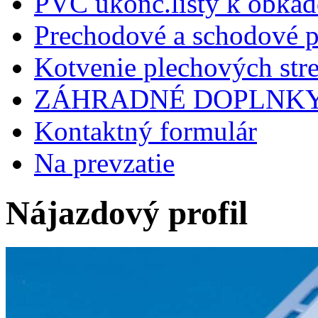
PVC ukonč.lišty k obkad
Prechodové a schodové p
Kotvenie plechových stre
ZÁHRADNÉ DOPLNK
Kontaktný formulár
Na prevzatie
Nájazdový profil