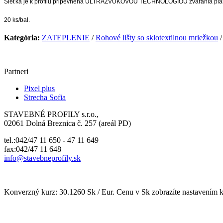
Sieťka je k profilu pripevnená ULTRAZVUKOVOU TECHNOLÓGIOU zvárania plastov, 
20 ks/bal.
Kategória:
ZATEPLENIE
/
Rohové lišty so sklotextilnou mriežkou
Partneri
Pixel plus
Strecha Sofia
STAVEBNÉ PROFILY s.r.o.,
02061 Dolná Breznica č. 257 (areál PD)
tel.:042/47 11 650 - 47 11 649
fax:042/47 11 648
info@
stavebneprofily.sk
Konverzný kurz: 30.1260 Sk / Eur. Cenu v Sk zobrazíte nastavením 