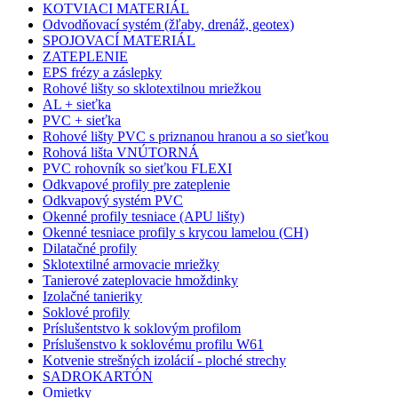
KOTVIACI MATERIÁL
Odvodňovací systém (žľaby, drenáž, geotex)
SPOJOVACÍ MATERIÁL
ZATEPLENIE
EPS frézy a záslepky
Rohové lišty so sklotextilnou mriežkou
AL + sieťka
PVC + sieťka
Rohové lišty PVC s priznanou hranou a so sieťkou
Rohová lišta VNÚTORNÁ
PVC rohovník so sieťkou FLEXI
Odkvapové profily pre zateplenie
Odkvapový systém PVC
Okenné profily tesniace (APU lišty)
Okenné tesniace profily s krycou lamelou (CH)
Dilatačné profily
Sklotextilné armovacie mriežky
Tanierové zateplovacie hmoždinky
Izolačné tanieriky
Soklové profily
Príslušentstvo k soklovým profilom
Príslušenstvo k soklovému profilu W61
Kotvenie strešných izolácií - ploché strechy
SADROKARTÓN
Omietky