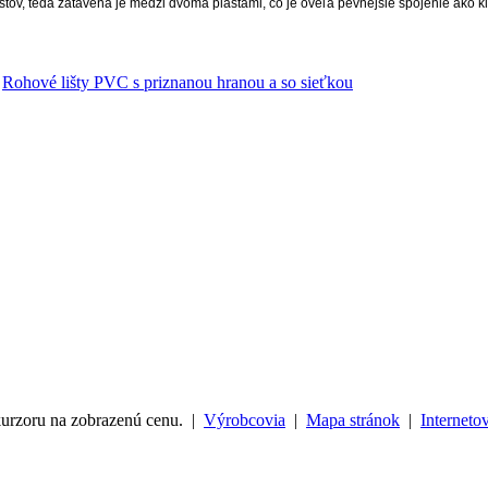
teda zatavená je medzi dvoma plastami, čo je oveľa pevnejšie spojenie ako kla
/
Rohové lišty PVC s priznanou hranou a so sieťkou
kurzoru na zobrazenú cenu. |
Výrobcovia
|
Mapa stránok
|
Interneto