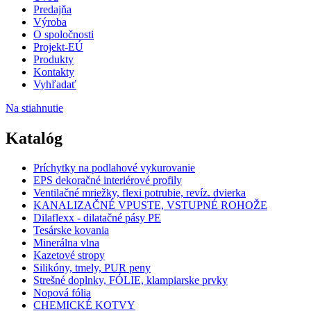
Predajňa
Výroba
O spoločnosti
Projekt-EÚ
Produkty
Kontakty
Vyhľadať
Na stiahnutie
Katalóg
Príchytky na podlahové vykurovanie
EPS dekoračné interiérové profily
Ventilačné mriežky, flexi potrubie, revíz. dvierka
KANALIZAČNÉ VPUSTE, VSTUPNÉ ROHOŽE
Dilaflexx - dilatačné pásy PE
Tesárske kovania
Minerálna vlna
Kazetové stropy
Silikóny, tmely, PUR peny
Strešné doplnky, FÓLIE, klampiarske prvky
Nopová fólia
CHEMICKÉ KOTVY