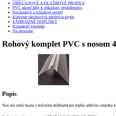
OBKLADOVÉ A DLAŽBOVÉ PROFILY
PVC ukonč.lišty k obkadom, príslušenstvo
Prechodové a schodové profily
Kotvenie plechových strešných krytín
ZÁHRADNÉ DOPLNKY
Kontaktný formulár
Na prevzatie
Rohový komplet PVC s nosom 4
Popis
Nos má ostrú hranu s bočnými drážkami pre lepšiu adhéziu omietky k 