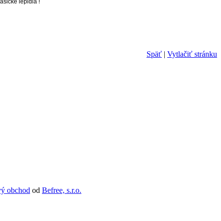
sické lepidlá !
Späť
|
Vytlačiť stránku
vý obchod
od
Befree, s.r.o.